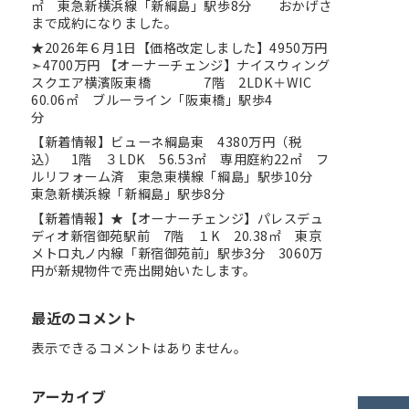
㎡ 東急新横浜線「新綱島」駅歩8分 おかげさ
まで成約になりました。
★2026年６月1日【価格改定しました】4950万円
➣4700万円 【オーナーチェンジ】ナイスウィング
スクエア横濱阪東橋 7階 2LDK＋WIC
60.06㎡ ブルーライン「阪東橋」駅歩4
分
【新着情報】ビューネ綱島東 4380万円（税
込） 1階 ３LDK 56.53㎡ 専用庭約22㎡ フ
ルリフォーム済 東急東横線「綱島」駅歩10分
東急新横浜線「新綱島」駅歩8分
【新着情報】★【オーナーチェンジ】パレスデュ
ディオ新宿御苑駅前 7階 １K 20.38㎡ 東京
メトロ丸ノ内線「新宿御苑前」駅歩3分 3060万
円が新規物件で売出開始いたします。
最近のコメント
表示できるコメントはありません。
アーカイブ