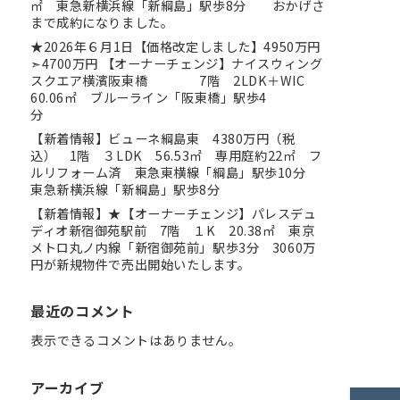
㎡ 東急新横浜線「新綱島」駅歩8分 おかげさ
まで成約になりました。
★2026年６月1日【価格改定しました】4950万円
➣4700万円 【オーナーチェンジ】ナイスウィング
スクエア横濱阪東橋 7階 2LDK＋WIC
60.06㎡ ブルーライン「阪東橋」駅歩4
分
【新着情報】ビューネ綱島東 4380万円（税
込） 1階 ３LDK 56.53㎡ 専用庭約22㎡ フ
ルリフォーム済 東急東横線「綱島」駅歩10分
東急新横浜線「新綱島」駅歩8分
【新着情報】★【オーナーチェンジ】パレスデュ
ディオ新宿御苑駅前 7階 １K 20.38㎡ 東京
メトロ丸ノ内線「新宿御苑前」駅歩3分 3060万
円が新規物件で売出開始いたします。
最近のコメント
表示できるコメントはありません。
アーカイブ