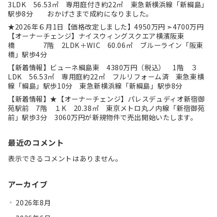
3LDK 56.53㎡ 専用庭付き約22㎡ 東急新横浜線「新綱島」
駅歩8分 おかげさまで成約になりました。
★2026年６月1日【価格改定しました】4950万円 ➣4700万円
【オーナーチェンジ】ナイスウィングスクエア横濱阪東
橋 7階 2LDK＋WIC 60.06㎡ ブルーライン「阪東
橋」駅歩4分
【新着情報】ビューネ綱島東 4380万円（税込） 1階 ３
LDK 56.53㎡ 専用庭約22㎡ フルリフォーム済 東急東横
線「綱島」駅歩10分 東急新横浜線「新綱島」駅歩8分
【新着情報】★【オーナーチェンジ】パレスデュディオ新宿御
苑駅前 7階 １K 20.38㎡ 東京メトロ丸ノ内線「新宿御苑
前」駅歩3分 3060万円が新規物件で売出開始いたします。
最近のコメント
表示できるコメントはありません。
アーカイブ
2026年8月